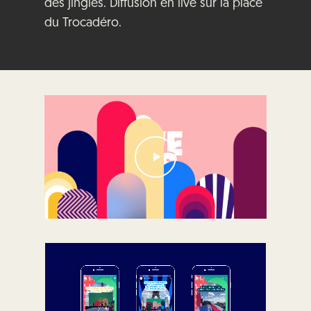
des jingles. Diffusion en live sur la place
du Trocadéro.