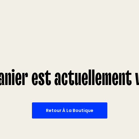
anier est actuellement v
Retour À La Boutique